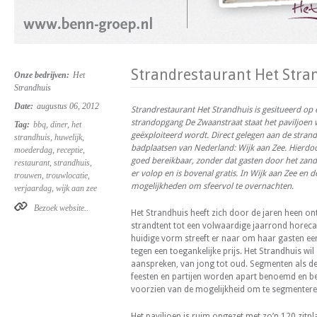
Strandrestaurant Het Stra
Onze bedrijven:
Het
Strandhuis
Date:
augustus 06, 2012
Strandrestaurant Het Strandhuis is gesitueerd op e
strandopgang De Zwaanstraat staat het paviljoen 
Tag:
bbq
,
diner
,
het
geëxploiteerd wordt.
Direct gelegen aan de stran
strandhuis
,
huwelijk
,
badplaatsen van Nederland: Wijk aan Zee.
Hierdoo
moederdag
,
receptie
,
goed bereikbaar, zonder dat gasten door het zand
restaurant
,
strandhuis
,
er volop en is bovenal gratis. In Wijk aan Zee en d
trouwen
,
trouwlocatie
,
mogelijkheden om sfeervol te overnachten.
verjaardag
,
wijk aan zee
Bezoek website..
Het Strandhuis heeft zich door de jaren heen o
strandtent tot een volwaardige jaarrond horecag
huidige vorm streeft er naar om haar gasten ee
tegen een toegankelijke prijs. Het Strandhuis wi
aanspreken, van jong tot oud. Segmenten als de 
feesten en partijen worden apart benoemd en be
voorzien van de mogelijkheid om te segmenteren
Het paviljoen is ruim opgezet met zo’n 120 zitpl