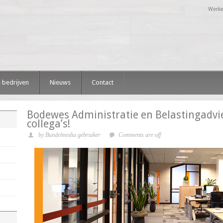
Werke
 bedrijven
Nieuws
Contact
Bodewes Administratie en Belastingadvi
collega’s!
by Bundelmedia gebruiker
Comments are off