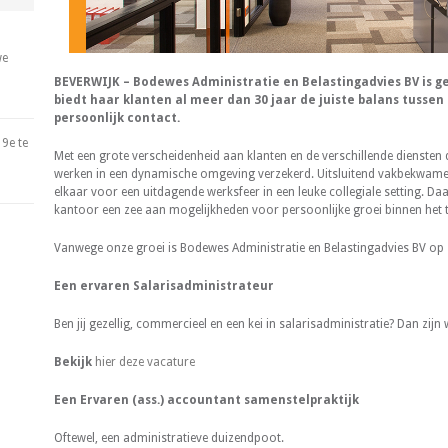
we
BEVERWIJK – Bodewes Administratie en Belastingadvies BV is ge
biedt haar klanten al meer dan 30 jaar de juiste balans tussen
persoonlijk contact.
9e te
Met een grote verscheidenheid aan klanten en de verschillende diensten d
werken in een dynamische omgeving verzekerd. Uitsluitend vakbekwame
elkaar voor een uitdagende werksfeer in een leuke collegiale setting. Da
kantoor een zee aan mogelijkheden voor persoonlijke groei binnen het 
Vanwege onze groei is Bodewes Administratie en Belastingadvies BV op 
Een ervaren Salarisadministrateur
Ben jij gezellig, commercieel en een kei in salarisadministratie? Dan zijn
Bekijk
hier deze vacature
Een Ervaren (ass.) accountant samenstelpraktijk
Oftewel, een administratieve duizendpoot.