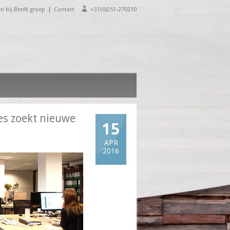
n bij BenN groep
Contact
+31(0)251-270230
es zoekt nieuwe
15
APR
2016