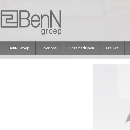
BenN Groep
Over ons
Onze bedrijven
Nieuws