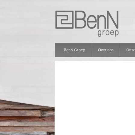
BenN Groep
Over ons
Onze