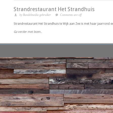
Strandrestaurant Het Strandhuis
by Bundelmedia gebruiker
Comments are off
Strandrestaurant Het Strandhuis te Wijk aan Zee is met haar jaarrond exp
Ga verder met lezen..