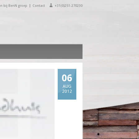
n bij BenN groep
Contact
+31(0)251-270230
06
AUG
2012