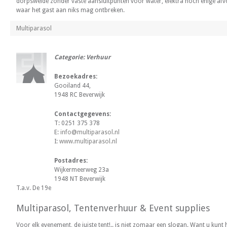
dorpsweide zonder vaste aansluitpunten voor water, elektra noch enige afvo
waar het gast aan niks mag ontbreken.
Multiparasol
Categorie: Verhuur
Bezoekadres:
Gooiland 44,
1948 RC Beverwijk
Contactgegevens:
T: 0251 375 378
E:
info@multiparasol.nl
I:
www.multiparasol.nl
Postadres:
Wijkermeerweg 23a
1948 NT Beverwijk
T.a.v. De 19e
Multiparasol, Tentenverhuur & Event supplies
Voor elk evenement, de juiste tent!.. is niet zomaar een slogan. Want u kun