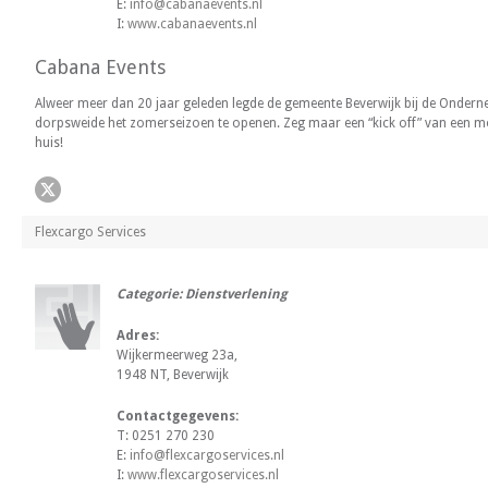
E:
info@cabanaevents.nl
I:
www.cabanaevents.nl
Cabana Events
Alweer meer dan 20 jaar geleden legde de gemeente Beverwijk bij de Ondern
dorpsweide het zomerseizoen te openen. Zeg maar een “kick off” van een mo
huis!
Flexcargo Services
Categorie: Dienstverlening
Adres:
Wijkermeerweg 23a,
1948 NT, Beverwijk
Contactgegevens:
T: 0251 270 230
E:
info@flexcargoservices.nl
I:
www.flexcargoservices.nl