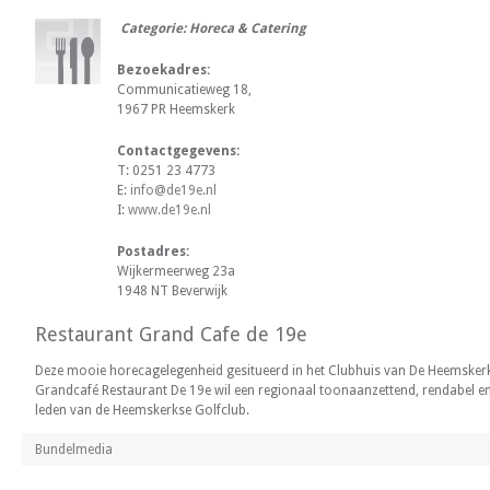
Categorie: Horeca & Catering
Bezoekadres:
Communicatieweg 18,
1967 PR Heemskerk
Contactgegevens:
T: 0251 23 4773
E:
info@de19e.nl
I:
www.de19e.nl
Postadres:
Wijkermeerweg 23a
1948 NT Beverwijk
Restaurant Grand Cafe de 19e
Deze mooie horecagelegenheid gesitueerd in het Clubhuis van De Heemskerks
Grandcafé Restaurant De 19e wil een regionaal toonaanzettend, rendabel en
leden van de Heemskerkse Golfclub.
Bundelmedia