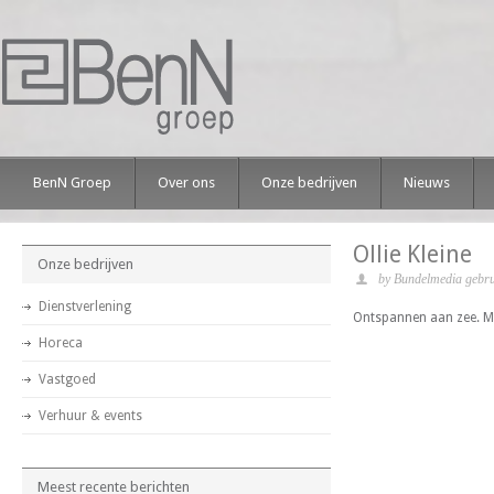
BenN Groep
Over ons
Onze bedrijven
Nieuws
Ollie Kleine
Onze bedrijven
by Bundelmedia gebru
Dienstverlening
Ontspannen aan zee. Mooie
Horeca
Vastgoed
Verhuur & events
Meest recente berichten