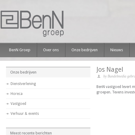
BenN Groep
Over ons
Onze bedrijven
Nieuws
Jos Nagel
Onze bedrijven
by Bundelmedia gebru
Dienstverlening
BenN vastgoed levert m
groepen. Tevens invest
Horeca
Vastgoed
Verhuur & events
Meest recente berichten