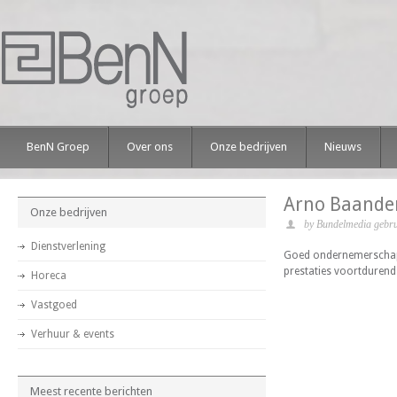
BenN Groep
Over ons
Onze bedrijven
Nieuws
Arno Baande
Onze bedrijven
by Bundelmedia gebru
Dienstverlening
Goed ondernemerschap 
prestaties voortdurend 
Horeca
Vastgoed
Verhuur & events
Meest recente berichten