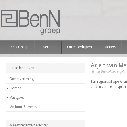
BenN Groep
Over ons
Onze bedrijven
Nieuws
Arjan van M
Onze bedrijven
by Bundelmedia gebru
Dienstverlening
Een regionaal opererend
bieden van een inspire
Horeca
Vastgoed
Verhuur & events
Meest recente berichten