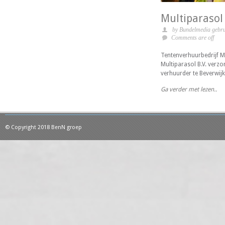
Multiparasol 
by Bundelmedia gebru
Comments are off
Tentenverhuurbedrijf Mu
Multiparasol B.V. verz
verhuurder te Beverwijk
Ga verder met lezen..
© Copyright 2018 BenN groep