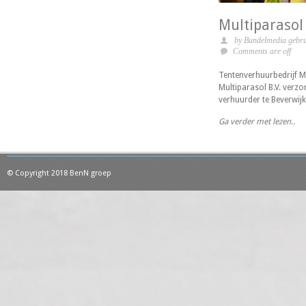
Multiparasol 
by Bundelmedia gebru
Comments are off
Tentenverhuurbedrijf Mu
Multiparasol B.V. verz
verhuurder te Beverwijk
Ga verder met lezen..
© Copyright 2018 BenN groep