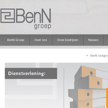
BenN Groep
Over ons
Onze bedrijven
Nieuws
BenN vastgo