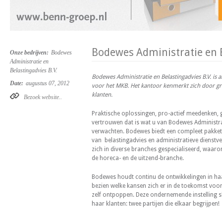
Bodewes Administratie en B
Onze bedrijven:
Bodewes
Administratie en
Belastingadvies B.V.
Bodewes Administratie en Belastingadvies B.V. is a
Date:
augustus 07, 2012
voor het MKB. Het kantoor kenmerkt zich door gr
klanten.
Bezoek website..
Praktische oplossingen, pro-actief meedenken, g
vertrouwen dat is wat u van Bodewes Administr
verwachten. Bodewes biedt een compleet pakket
van belastingadvies en administratieve dienstver
zich in diverse branches gespecialiseerd, waaron
de horeca- en de uitzend-branche.
Bodewes houdt continu de ontwikkelingen in haa
bezien welke kansen zich er in de toekomst voor
zelf ontpoppen. Deze ondernemende instelling sl
haar klanten: twee partijen die elkaar begrijpen!