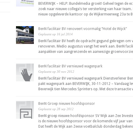
BEVERWIJK – HELP: Bundelmedia groeit! Geheel tegen de 
zoek naar nieuwe collega’s ter versterking van haar team. 
nieuw opgeleverde kantoor op de Wijkermeerweg 23a te Bev
BenN facilitair BV renoveert voormalig “Hotel de Wijck”
Geplaatst op 16 jul 2014
BenN facilitair BV heeft de opdracht gegund gekregen om v
renoveren. Medio augustus vangt het werk aan. BenN facilit
aanpakken van aangrenzende en aanwezige groenvoorzien
BenN facilitair BV vernieuwd wagenpark
Geplaatst op 30 nov 2012
BenN facilitair BV vernieuwd wagenpark Dienstverlener BenN
pakt wagenpark aan BEVERWIJK, 30-11-2012 – Vandaag l
Beverwijk tien Mercedes Sprinters op. Met deze transactie v
BenN Groep nieuwe hoofdsponsor
Geplaatst op 28 sep 2012
BenN groep nieuwe hoofdsponsor SV Wijk aan Zee Investe
is de nieuwe hoofdsponsor voor de komende vijf jaar van 
Dat heeft de Wijk aan Zeese voetbalclub donderdag beke