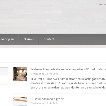
Werke
 bedrijven
Nieuws
Contact
Bodewes Administratie en Belastingadvies BV zoekt salari
Geplaatst op 14 feb 2015
BEVERWIJK – Bodewes Administratie en Belastingadvies BV i
klanten al meer dan 30 jaar de juiste balans tussen deskun
een grote verscheidenheid aan klanten en de verschillende
HELP: Bundelmedia groeit!
Geplaatst op 20 okt 2014