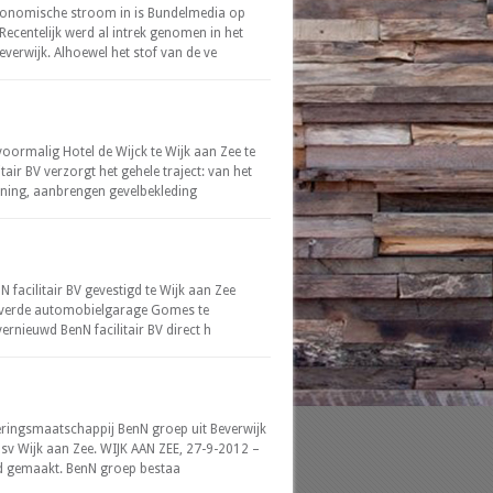
economische stroom in is Bundelmedia op
Recentelijk werd al intrek genomen in het
erwijk. Alhoewel het stof van de ve
oormalig Hotel de Wijck te Wijk aan Zee te
air BV verzorgt het gehele traject: van het
ing, aanbrengen gevelbekleding
 facilitair BV gevestigd te Wijk aan Zee
everde automobielgarage Gomes te
ernieuwd BenN facilitair BV direct h
ringsmaatschappij BenN groep uit Beverwijk
sv Wijk aan Zee. WIJK AAN ZEE, 27-9-2012 –
nd gemaakt. BenN groep bestaa