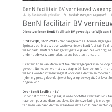
BenN facilitair BV vernieuwd wagenp
by Bundelmedia gebruiker
facilitair
,
transport
,
wagenpark
BenN facilitair BV vernie
Dienstverlener BenN facilitair BV gevestigd te Wijk aan
BEVERWIJK, 30-11-2012 –
Vandaag leverde automobielgarage Go
Sprinters op. Met deze transactie vernieuwd BenN facilitair BV dir
wagenpark. BenN facilitair gevestigd te Wijk aan Zee verzorgt, 
onderhoudswerkzaamheden, tevens besloten transport.
Directeur Arjan van Marm licht toe: “Het wagenpark is in de loop 
gekocht. Nu hebben we met deze stap in één keer een uniforme huis
wagens worden intensief ingezet voor onze klanten en moeten dus 
rijden erg prettig doordat je wat hoger op de weg zit. Dat levert 
ongevallen.”
Over BenN facilitair BV
Onder het motto ‘Uw bijzaak, is onze hoofdtaak’ vertaalt BenN fac
naar een passend dienstenpakket. De dienstverlening is erop ge
te nemen van haar klanten, waardoor deze zich kunnen richten o