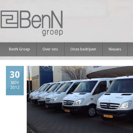
BenN Groep
Over ons
Onze bedrijven
Nieuws
30
NOV
2012