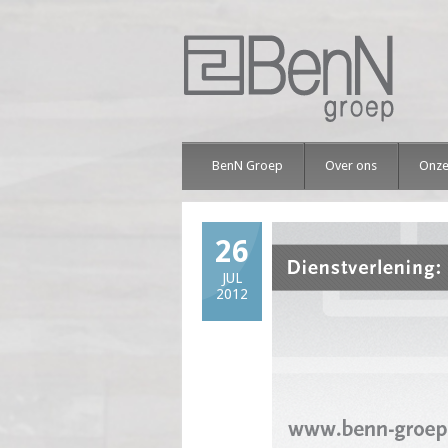
BenN Groep
Over ons
Onze
26
JUL
2012