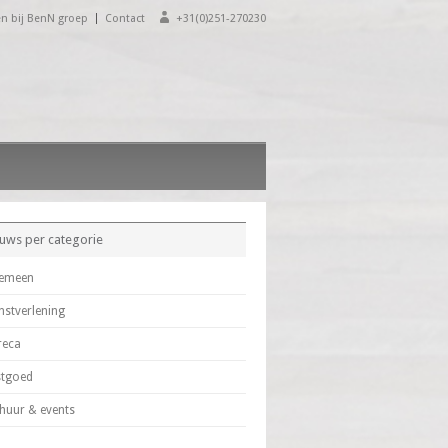
n bij BenN groep
Contact
+31(0)251-270230
uws per categorie
gemeen
nstverlening
reca
stgoed
huur & events