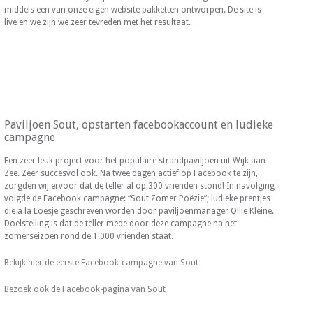
middels een van onze eigen website pakketten ontworpen. De site is
live en we zijn we zeer tevreden met het resultaat.
Paviljoen Sout, opstarten facebookaccount en ludieke
campagne
Een zeer leuk project voor het populaire strandpaviljoen uit Wijk aan
Zee. Zeer succesvol ook. Na twee dagen actief op Facebook te zijn,
zorgden wij ervoor dat de teller al op 300 vrienden stond! In navolging
volgde de Facebook campagne: “Sout Zomer Poëzie”; ludieke prentjes
die a la Loesje geschreven worden door paviljoenmanager Ollie Kleine.
Doelstelling is dat de teller mede door deze campagne na het
zomerseizoen rond de 1.000 vrienden staat.
Bekijk hier de eerste Facebook-campagne van Sout
Bezoek ook de Facebook-pagina van Sout