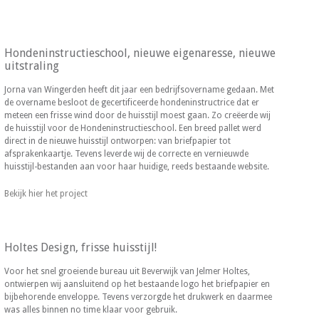
Hondeninstructieschool, nieuwe eigenaresse, nieuwe
uitstraling
Jorna van Wingerden heeft dit jaar een bedrijfsovername gedaan. Met
de overname besloot de gecertificeerde hondeninstructrice dat er
meteen een frisse wind door de huisstijl moest gaan. Zo creëerde wij
de huisstijl voor de Hondeninstructieschool. Een breed pallet werd
direct in de nieuwe huisstijl ontworpen: van briefpapier tot
afsprakenkaartje. Tevens leverde wij de correcte en vernieuwde
huisstijl-bestanden aan voor haar huidige, reeds bestaande website.
Bekijk hier het project
Holtes Design, frisse huisstijl!
Voor het snel groeiende bureau uit Beverwijk van Jelmer Holtes,
ontwierpen wij aansluitend op het bestaande logo het briefpapier en
bijbehorende enveloppe. Tevens verzorgde het drukwerk en daarmee
was alles binnen no time klaar voor gebruik.