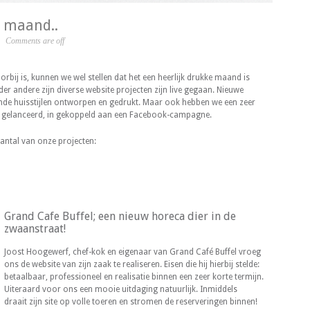
ge maand..
Comments are off
orbij is, kunnen we wel stellen dat het een heerlijk drukke maand is
r andere zijn diverse website projecten zijn live gegaan. Nieuwe
ende huisstijlen ontworpen en gedrukt. Maar ook hebben we een zeer
 gelanceerd, in gekoppeld aan een Facebook-campagne.
antal van onze projecten:
Grand Cafe Buffel; een nieuw horeca dier in de
zwaanstraat!
Joost Hoogewerf, chef-kok en eigenaar van Grand Café Buffel vroeg
ons de website van zijn zaak te realiseren. Eisen die hij hierbij stelde:
betaalbaar, professioneel en realisatie binnen een zeer korte termijn.
Uiteraard voor ons een mooie uitdaging natuurlijk. Inmiddels
draait zijn site op volle toeren en stromen de reserveringen binnen!