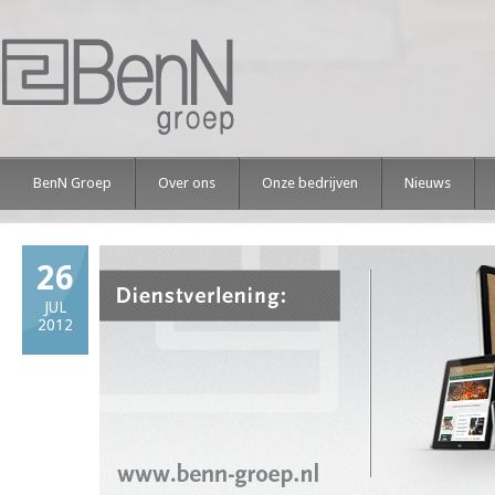
BenN Groep
Over ons
Onze bedrijven
Nieuws
26
JUL
2012