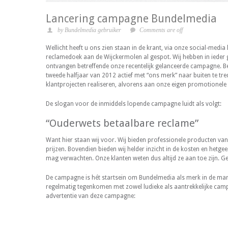
Lancering campagne Bundelmedia
by Bundelmedia gebruiker
Comments are off
Wellicht heeft u ons zien staan in de krant, via onze social-medi
reclamedoek aan de Wijckermolen al gespot. Wij hebben in ieder g
ontvangen betreffende onze recentelijk gelanceerde campagne. Be
tweede halfjaar van 2012 actief met “ons merk” naar buiten te tred
klantprojecten realiseren, alvorens aan onze eigen promotionele a
De slogan voor de inmiddels lopende campagne luidt als volgt:
“Ouderwets betaalbare reclame”
Want hier staan wij voor. Wij bieden professionele producten van 
prijzen. Bovendien bieden wij helder inzicht in de kosten en het
mag verwachten. Onze klanten weten dus altijd ze aan toe zijn. G
De campagne is hét startsein om Bundelmedia als merk in de mark
regelmatig tegenkomen met zowel ludieke als aantrekkelijke camp
advertentie van deze campagne: