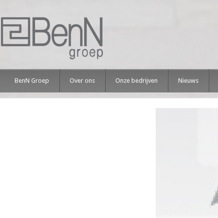
BenN Groep
Over ons
Onze bedrijven
Nieuws