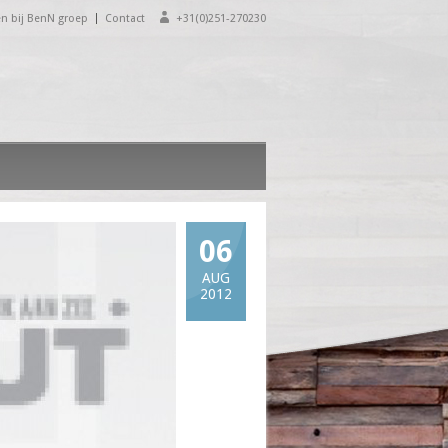
n bij BenN groep
Contact
+31(0)251-270230
06
AUG
2012