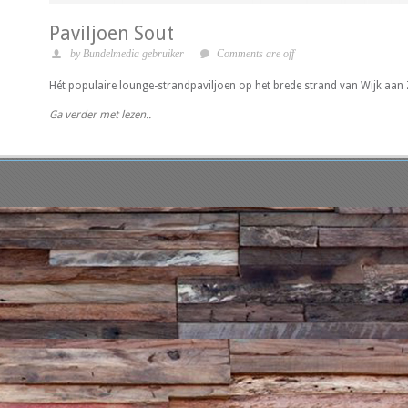
Paviljoen Sout
by Bundelmedia gebruiker
Comments are off
Hét populaire lounge-strandpaviljoen op het brede strand van Wijk aan Z
Ga verder met lezen..