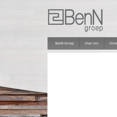
BenN Groep
Over ons
Onze