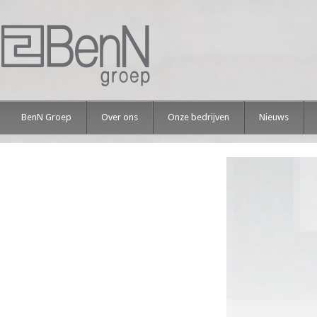
BenN Groep
Over ons
Onze bedrijven
Nieuws