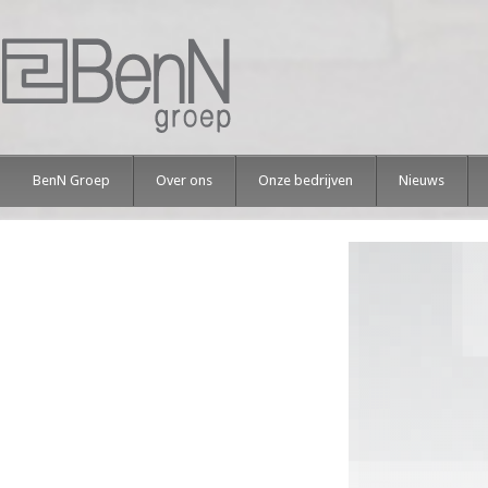
BenN Groep
Over ons
Onze bedrijven
Nieuws